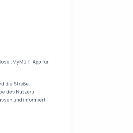
nlose „MyMüll“-App für
nd die Straße
abe des Nutzers
üssen und informiert