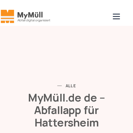
hatbot
News
Kontakt
Alle Apps
ALLE
MyMüll.de de –
Abfallapp für
Hattersheim