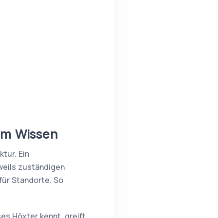
lem Wissen
tur. Ein
eweils zuständigen
für Standorte. So
es Höxter kennt, greift