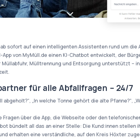
ab sofort auf einen intelligenten Assistenten rund um die A
all-App von MyMüll.de einen KI-Chatbot entwickelt, der Bürg
r Müllabfuhr, Mülltrennung und Entsorgung unterstützt – in
eit.
rtner für alle Abfallfragen – 24/7
l abgeholt?“, „In welche Tonne gehört die alte Pfanne?“, „W
 Fragen über die App, die Webseite oder den telefonischen
t bündelt all das an einer Stelle: Die Kund:innen stellen i
– und erhalten eine verständliche, auf den Kreis Höxter zug