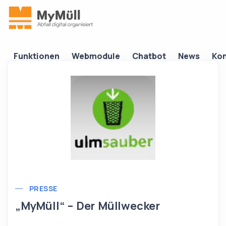
Funktionen
Webmodule
Chatbot
News
Kon
hatbot
News
Kontakt
Alle Apps
PRESSE
„MyMüll“ – Der Müllwecker